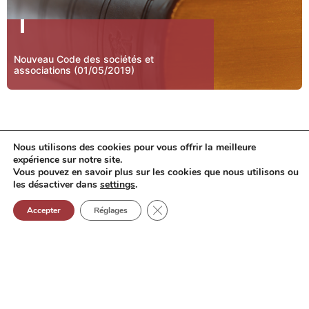
Nouveau Code des sociétés et
associations (01/05/2019)
Nous utilisons des cookies pour vous offrir la meilleure
expérience sur notre site.
Vous pouvez en savoir plus sur les cookies que nous utilisons ou
COONE & PARTNERS
les désactiver dans
settings
.
Fermer la bannière de cookies GD
Plantinkaai 10
Accepter
Réglages
2000 Anvers
info@coone-accountants.be
+32 (0)3 260 69 90
BE 0665 867 188