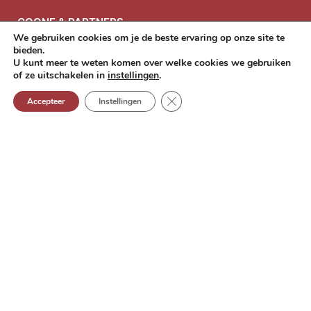
COONE & PARTNERS
We gebruiken cookies om je de beste ervaring op onze site te
bieden.
Plantinkaai 10
U kunt meer te weten komen over welke cookies we gebruiken
2000 Antwerpen
of ze uitschakelen in
instellingen
.
info@coone-accountants.be
Sluit GDPR (AVG) cookie banne
Accepteer
Instellingen
+32 (0)3 260 69 90
BE 0665 867 188
HYPERLINKS
CSAM mandatenbeheer
My Minfin
Silverfin - Reporting tool
DIENSTEN
Accountancy
Belastingsadvies
Bedrijfsadvies